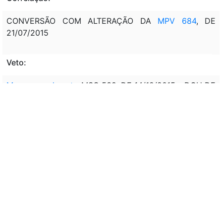
CONVERSÃO COM ALTERAÇÃO DA
MPV 684
, DE
21/07/2015
Veto:
Mensagem de veto
MSG 539, DE 14/12/2015 - DOU DE
15/12/2015, P. 7: VETO PARCIAL - PARTES VETADAS:
INCISO VIII DO AR.T 3º DA LEI Nº 13.019, DE 31 DE
JULHO DE 2014, ALTERADA PELO ART. 2º DO
PROJETO DE LEI DE CONVERSÃO; INCISO IV DO ART.
46 DA LEI Nº 13.019, DE 31 DE JULHO DE 2014,
ALTERADA PELO ART. 2º DO PROJETO DE LEI DE
CONVERSÃO; INCISO V DO ART. 30 DA LEI Nº 13.019,
DE 31 DE JULHO DE 2014, ALTERADA PELO ART. 2º
DO PROJETO DE LEI DE CONVERSÃO; § 4º DO ART. 33
DA LEI Nº 13.019, DE 31 DE JULHO DE 2014,
ALTERADA PELO ART. 2º DO PROJETO DE LEI DE