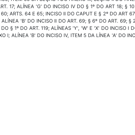
RT. 17; ALÍNEA 'G' DO INCISO IV DO § 1º DO ART 18; § 10 
 60; ARTS. 64 E 65; INCISO II DO CAPUT E § 2º DO ART 67; 
; ALÍNEA 'B' DO INCISO II DO ART. 69; § 6º DO ART. 69; §
I DO § 1º DO ART. 119; ALÍNEAS 'Y', 'W' E 'X' DO INCISO I 
O I; ALÍNEA 'B' DO INCISO IV, ITEM 5 DA LÍNEA 'A' DO INC
442, 2A60, 2A65, 00AF, 00CW, 00CX, 00CY, 12KU, 20VI
S DA SEÇÃO II DO ANEXO VII, EXCETO AS AÇÕES 12L5, 84
E 20VM; ART. 71, § 1º DO ART. 80, ART. 135; ALÍNEAS 'A' E
ORAÇÃO, ORÇAMENTO, (LDO), UNIÃO FEDERAL, ORÇAME
ORIDADE, GASTOS PUBLICOS, GOVERNO FEDERAL. OR
AL. FIXAÇÃO, DIRETRIZ, RELAÇÃO, DIVIDA PUBLICA, DE
 ENCARGOS PREVIDENCIARIOS DA UNIÃO.