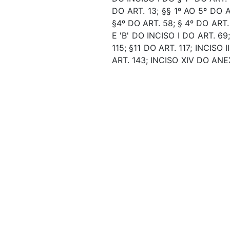
DO ART. 13; §§ 1º AO 5º DO A
§4º DO ART. 58; § 4º DO ART.
E 'B' DO INCISO I DO ART. 69
115; §11 DO ART. 117; INCISO I
ART. 143; INCISO XIV DO ANEX
DO ANEXO II; AÇÕES 12L5, 8
SEÇÃO I DO ANEXO VII; AÇÕE
12KU, 20VI, 20VJ, 20VK, 20VL 
Assunto:
NORMAS, DEFINIÇÃO, ELAB
SOCIAL. DEFINIÇÃO, PRI
INVESTIMENTO, UNIÃO FEDER
FEDERAL, ENCARGO SOCIAL,
Classificação de direito:
ORÇAMENTO, (LDO).
Observação:
---