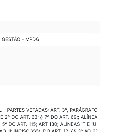
E GESTÃO - MPDG
AL - PARTES VETADAS: ART. 3º, PARÁGRAFO
 E 2º DO ART. 63; § 7º DO ART. 69;; ALÍNEA
 5º DO ART. 115; ART 130; ALÍNEAS 'T E 'U'
 III; INCISO XXVI DO ART. 12; §§ 3º AO 6º