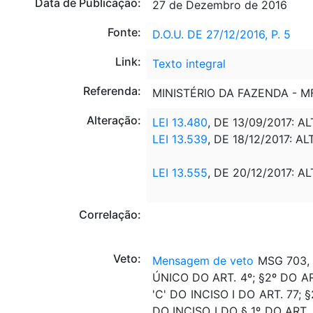
Data de Publicação:
27 de Dezembro de 2016
Fonte:
D.O.U. DE 27/12/2016, P. 5
Link:
Texto integral
Referenda:
MINISTÉRIO DA FAZENDA - 
Alteração:
LEI 13.480
, DE 13/09/2017: A
LEI 13.539
, DE 18/12/2017: A
LEI 13.555
, DE 20/12/2017: A
Correlação:
Veto:
Mensagem de veto
MSG 703, 
ÚNICO DO ART. 4º; §2º DO ART
'C' DO INCISO I DO ART. 77; 
DO INCISO I DO § 1º DO ART. 