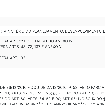
MF; MINISTÉRIO DO PLANEJAMENTO, DESENVOLVIMENTO 
LTERA ART. 2º E O ITEM IV.1 DO ANEXO IV.
LTERA ARTS. 43, 72, 137 E ANEXO VII
LTERA ART. 103
DE 26/12/2016 - DOU DE 27/12/2016, P. 53: VETO PARCI
. 13; ARTS. 22, 23, 24 E 25; §§ 7º E 8º DO ART. 40; §§ 1º
§2º DO ART. 80; ARTS. 84. 89 E 90; ART 96; INCISO IX DO §
136; ITEM 65 DA SEÇÃO I DO ANEXO III; SEÇÃO II DO ANEXO