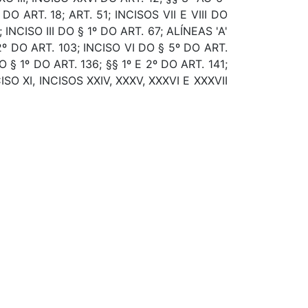
DO ART. 18; ART. 51; INCISOS VII E VIII DO
INCISO III DO § 1º DO ART. 67; ALÍNEAS 'A'
 2º DO ART. 103; INCISO VI DO § 5º DO ART.
DO § 1º DO ART. 136; §§ 1º E 2º DO ART. 141;
ISO XI, INCISOS XXIV, XXXV, XXXVI E XXXVII
, 20VJ, 20VK, 20VL E 20VM CONSTANTES DA
42, 2A60, 2A65, 00AF, 00CW, 00CS, 00CY,
 'B' DO INCISO IV DO § 1º DO ART. 137.
NTO FISCAL, ORÇAMENTO DA SEGURIDADE
GANIZAÇÃO, ESTRUTURAÇÃO, DESPESA,
SPESA PUBLICA, PESSOAL, ADMINISTRAÇÃO