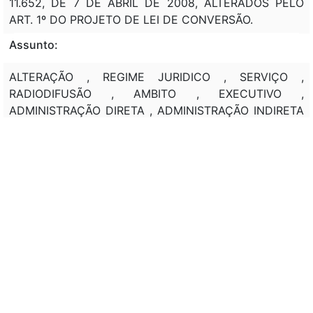
11.652, DE 7 DE ABRIL DE 2008, ALTERADOS PELO
ART. 1º DO PROJETO DE LEI DE CONVERSÃO.
Assunto:
ALTERAÇÃO , REGIME JURIDICO , SERVIÇO ,
RADIODIFUSÃO , AMBITO , EXECUTIVO ,
ADMINISTRAÇÃO DIRETA , ADMINISTRAÇÃO INDIRETA
, ESTATUTO , EMPRESA BRASIL DE COMUNICAÇÃO
(EBC) .
Classificação de direito:
EXECUTIVO , ADMINISTRAÇÃO INDIRETA ,
TELECOMUNICAÇÃO .
Observação:
---