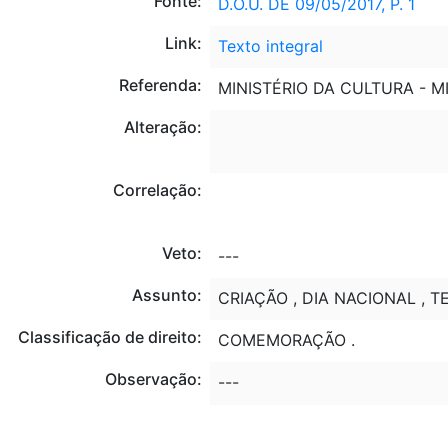
Fonte:
D.O.U. DE 09/05/2017, P. 1
Link:
Texto integral
Referenda:
MINISTÉRIO DA CULTURA - M
Alteração:
Correlação:
Veto:
---
Assunto:
CRIAÇÃO , DIA NACIONAL , T
Classificação de direito:
COMEMORAÇÃO .
Observação:
---