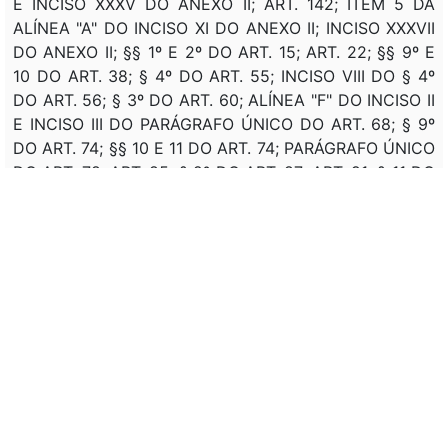
E INCISO XXXV DO ANEXO II; ART. 142; ITEM 5 DA
ALÍNEA "A" DO INCISO XI DO ANEXO II; INCISO XXXVII
DO ANEXO II; §§ 1º E 2º DO ART. 15; ART. 22; §§ 9º E
10 DO ART. 38; § 4º DO ART. 55; INCISO VIII DO § 4º
DO ART. 56; § 3º DO ART. 60; ALÍNEA "F" DO INCISO II
E INCISO III DO PARÁGRAFO ÚNICO DO ART. 68; § 9º
DO ART. 74; §§ 10 E 11 DO ART. 74; PARÁGRAFO ÚNICO
DO ART. 78; ART. 85; § 2º DO ART. 87; ART. 91; § 11 DO
ART. 112; 6º DO ART. 114; INCISOS XIX A XXVI E §§ 1º E
2º DO ART. 124; § 2º DO ART. 124; §§ 1º E 2º DO ART.
140; ART. 141; ART. 23 E § 7º DO ART. 38; ALÍNEA "C"
DO INCISO I DO ART. 72; ART. 79; § 5º DO ART. 114;
SEÇÃO II DO ANEXO III; § 8º DO ART. 38; INCISO II DO
§ 2º DO ART. 97; ART. 113.
Assunto:
NORMAS , DEFINIÇÃO , ELABORAÇÃO , ORÇAMENTO ,
LEI DE DIRETRIZES ORÇAMENTARIAS (LDO) , UNIÃO
FEDERAL , ORÇAMENTO FISCAL , ORÇAMENTO DA