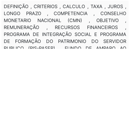
DEFINIÇÃO , CRITERIOS , CALCULO , TAXA , JUROS ,
LONGO PRAZO , COMPETENCIA , CONSELHO
MONETARIO NACIONAL (CMN) , OBJETIVO ,
REMUNERAÇÃO , RECURSOS FINANCEIROS ,
PROGRAMA DE INTEGRAÇÃO SOCIAL E PROGRAMA
DE FORMAÇÃO DO PATRIMONIO DO SERVIDOR
PUBLICO (PIS-PASEP) , FUNDO DE AMPARO AO
TRABALHADOR (FAT) , FUNDO DE MARINHA
MERCANTE (FMM) , FINANCIAMENTO , TESOURO
NACIONAL , BANCO NACIONAL DO
DESENVOLVIMENTO ECONOMICO E SOCIAL (BNDES) .
Classificação de direito:
SISTEMA FINANCEIRO NACIONAL .
Observação:
---