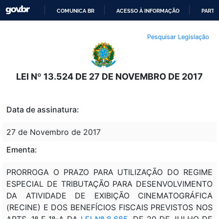
COMUNICA BR
ACESSO À INFORMAÇÃO
PARTI
IR
Pesquisar Legislação
PARA
O
CONTEÚDO
LEI Nº 13.524 DE 27 DE NOVEMBRO DE 2017
Data de assinatura:
27 de Novembro de 2017
Ementa:
PRORROGA O PRAZO PARA UTILIZAÇÃO DO REGIME
ESPECIAL DE TRIBUTAÇÃO PARA DESENVOLVIMENTO
DA ATIVIDADE DE EXIBIÇÃO CINEMATOGRÁFICA
(RECINE) E DOS BENEFÍCIOS FISCAIS PREVISTOS NOS
ARTS. 1º E 1º-A DA
LEI Nº 8.685
, DE 20 DE JULHO DE