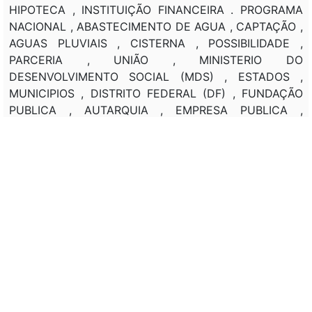
HIPOTECA , INSTITUIÇÃO FINANCEIRA . PROGRAMA
NACIONAL , ABASTECIMENTO DE AGUA , CAPTAÇÃO ,
AGUAS PLUVIAIS , CISTERNA , POSSIBILIDADE ,
PARCERIA , UNIÃO , MINISTERIO DO
DESENVOLVIMENTO SOCIAL (MDS) , ESTADOS ,
MUNICIPIOS , DISTRITO FEDERAL (DF) , FUNDAÇÃO
PUBLICA , AUTARQUIA , EMPRESA PUBLICA ,
SOCIEDADE DE ECONOMIA MISTA , CONSORCIO
PUBLICO , SOCIEDADE CIVIL . AREA , ATUAÇÃO ,
OBJETIVO , COMPANHIA DE DESENVOLVIMENTO DO
VALE DO SÃO FRANCISCO (CODEVASF) .
Classificação de direito:
AGRICULTURA , POLITICA SOCIAL ,
DESENVOLVIMENTO REGIONAL .
Observação:
---