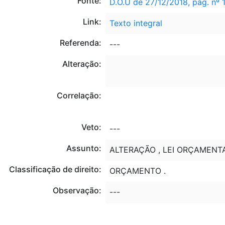
Fonte:
D.O.U de 27/12/2018, pág. nº 
Link:
Texto integral
Referenda:
---
Alteração:
Correlação:
Veto:
---
Assunto:
ALTERAÇÃO , LEI ORÇAMENTAR
Classificação de direito:
ORÇAMENTO .
Observação:
---