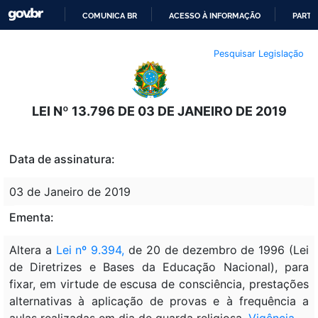
COMUNICA BR
ACESSO À INFORMAÇÃO
PARTI
IR
Pesquisar Legislação
PARA
O
CONTEÚDO
LEI Nº 13.796 DE 03 DE JANEIRO DE 2019
Data de assinatura:
03 de Janeiro de 2019
Ementa:
Altera a
Lei nº 9.394,
de 20 de dezembro de 1996 (Lei
de Diretrizes e Bases da Educação Nacional), para
fixar, em virtude de escusa de consciência, prestações
alternativas à aplicação de provas e à frequência a
aulas realizadas em dia de guarda religiosa.
Vigência