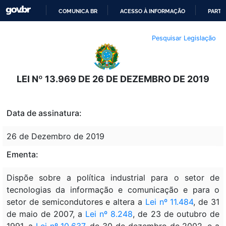
COMUNICA BR
ACESSO À INFORMAÇÃO
PARTI
IR
Pesquisar Legislação
PARA
O
CONTEÚDO
LEI Nº 13.969 DE 26 DE DEZEMBRO DE 2019
Data de assinatura:
26 de Dezembro de 2019
Ementa:
Dispõe sobre a política industrial para o setor de
tecnologias da informação e comunicação e para o
setor de semicondutores e altera a
Lei nº 11.484
, de 31
de maio de 2007, a
Lei nº 8.248
, de 23 de outubro de
1991, a
Lei nº 10.637
, de 30 de dezembro de 2002, e a