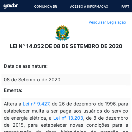
COMUNICA BR
ACESSO À INFORMAÇÃO
PARTI
IR
Pesquisar Legislação
PARA
O
CONTEÚDO
LEI Nº 14.052 DE 08 DE SETEMBRO DE 2020
Data de assinatura:
08 de Setembro de 2020
Ementa:
Altera a
Lei nº 9.427
, de 26 de dezembro de 1996, para
estabelecer multa a ser paga aos usuários do serviço
de energia elétrica, a
Lei nº 13.203
, de 8 de dezembro
de 2015, para estabelecer novas condições para a
repactuação do risco hidrológico de geração de