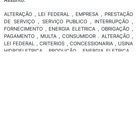
ALTERAÇÃO , LEI FEDERAL , EMPRESA , PRESTAÇÃO
DE SERVIÇO , SERVIÇO PUBLICO , INTERRUPÇÃO ,
FORNECIMENTO , ENERGIA ELETRICA , OBRIGAÇÃO ,
PAGAMENTO , MULTA , CONSUMIDOR . ALTERAÇÃO ,
LEI FEDERAL , CRITERIOS , CONCESSIONARIA , USINA
HIDROELETRICA , PRODUÇÃO , ENERGIA ELETRICA ,
COMPENSAÇÃO , PREJUIZO , RISCOS ,
APROVEITAMENTO HIDROELETRICO , PERIODO
HIDROLOGICO CRITICO , COMPETENCIA , CALCULO ,
REGULAMENTAÇÃO , AGENCIA NACIONAL DE
ENERGIA ELETRICA (ANEEL) . ALTERAÇÃO , LEI
FEDERAL , REDUÇÃO , PRAZO , REQUERIMENTO ,
PRORROGAÇÃO , CONCESSÃO , PRODUÇÃO ,
TRANSMISSÃO , DISTRIBUIÇÃO , ENERGIA ELETRICA.
Classificação de direito:
ENERGIA ELETRICA.