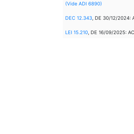
(Vide ADI 6890)
DEC 12.343
, DE 30/12/2024
LEI 15.210
, DE 16/09/2025: 
LEI 15.266
, DE 21/11/2025: AL
DEC 12.807
, DE 29/12/2025
LEI 15.471
, DE 20/07/2026: AL
Correlação:
DEC 10.818
, DE 27/09/2021
DEC 10.922
, DE 30/12/2021
VIDE
DEC 10.929,
DE 07/01/2
DEC 10.947
, DE 25/01/2022: R