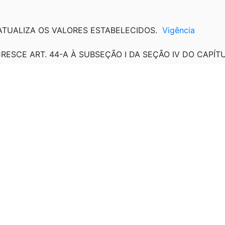
: ATUALIZA OS VALORES ESTABELECIDOS.
Vigência
ACRESCE ART. 44-A À SUBSEÇÃO I DA SEÇÃO IV DO CAPÍTU
TERA ARTS. 79, 87, 174 E 175.
: ATUALIZA OS VALORES ESTABELECIDOS.
Vigência
TERA O ART. 75.
: REGULAMENTA O ART.20
Vigência
: ATUALIZA OS VALORES ESTABELECIDOS.
Vigência
.
022.
egulamenta o inciso VII do caput do art. 12