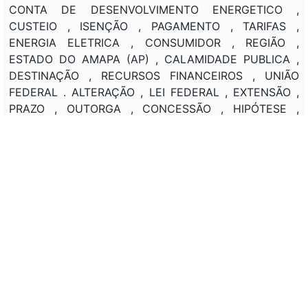
CONTA DE DESENVOLVIMENTO ENERGETICO ,
CUSTEIO , ISENÇÃO , PAGAMENTO , TARIFAS ,
ENERGIA ELETRICA , CONSUMIDOR , REGIÃO ,
ESTADO DO AMAPA (AP) , CALAMIDADE PUBLICA ,
DESTINAÇÃO , RECURSOS FINANCEIROS , UNIÃO
FEDERAL . ALTERAÇÃO , LEI FEDERAL , EXTENSÃO ,
PRAZO , OUTORGA , CONCESSÃO , HIPÓTESE ,
AMPLIAÇÃO , EMPREENDIMENTO , SISTEMA DE
GERAÇÃO , ENERGIA ELÉTRICA , CORRELAÇÃO ,
INEXISTÊNCIA , GARANTIA , RISCOS , ENERGIA
HIDROELÉTRICA . ALTERAÇÃO , LEI FEDERAL ,
REGULAMENTAÇÃO , EMPRESA , CONCESSIONARIA ,
PERMISSIONÁRIA , DISTRIBUIDOR , SISTEMA ELÉTRICO
, COMERCIALIZAÇÃO , ENERGIA ELÉTRICA , MERCADO
, SISTEMA , ISOLAMENTO , REDE DE ENERGIA ,
CONCESSÃO , DESCONTO , REGIÃO NORTE .
Classificação de direito: