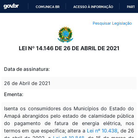
COMUNICA BR
ACESSO À INFORMAÇÃO
PARTI
IR
Pesquisar Legislação
PARA
O
CONTEÚDO
LEI Nº 14.146 DE 26 DE ABRIL DE 2021
Data de assinatura:
26 de Abril de 2021
Ementa:
Isenta os consumidores dos Municípios do Estado do
Amapá abrangidos pelo estado de calamidade pública
do pagamento de fatura de energia elétrica, nos
termos em que especifica; altera a
Lei nº 10.438
, de 26
de abril de 2002, a
Lei nº 10.848
, de 15 de março de