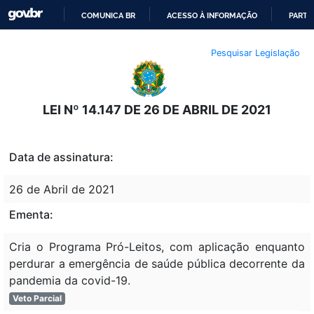
COMUNICA BR
ACESSO À INFORMAÇÃO
PARTI
IR
Pesquisar Legislação
PARA
O
CONTEÚDO
LEI Nº 14.147 DE 26 DE ABRIL DE 2021
Data de assinatura:
26 de Abril de 2021
Ementa:
Cria o Programa Pró-Leitos, com aplicação enquanto
perdurar a emergência de saúde pública decorrente da
pandemia da covid-19.
Veto Parcial