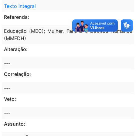
Texto integral
Referenda:
Educação (MEC); Mulher, Família e Direitos Humanos
(MMFDH)
Alteração:
---
Correlação:
---
Veto:
---
Assunto: