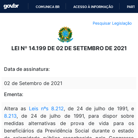
COMUNICA BR
ACESSO À INFORMAÇÃO
PARTI
IR
Pesquisar Legislação
PARA
O
CONTEÚDO
LEI Nº 14.199 DE 02 DE SETEMBRO DE 2021
Data de assinatura:
02 de Setembro de 2021
Ementa:
Altera as
Leis nºs 8.212
, de 24 de julho de 1991, e
8.213
, de 24 de julho de 1991, para dispor sobre
medidas alternativas de prova de vida para os
beneficiários da Previdência Social durante o estado
de calamidade pública reconhecido pelo Congresso