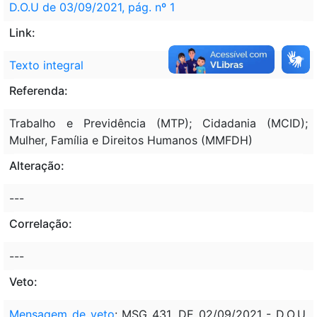
D.O.U de 03/09/2021, pág. nº 1
Link:
Texto integral
Referenda:
Trabalho e Previdência (MTP); Cidadania (MCID);
Mulher, Família e Direitos Humanos (MMFDH)
Alteração:
---
Correlação:
---
Veto:
Mensagem de veto
: MSG 431, DE 02/09/2021 - D.O.U.