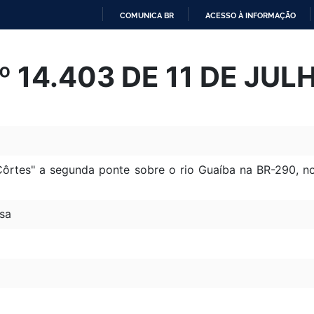
COMUNICA BR
ACESSO À INFORMAÇÃO
IR
PARA
Nº 14.403 DE 11 DE JU
O
CONTEÚDO
ôrtes" a segunda ponte sobre o rio Guaíba na BR-290, no
sa