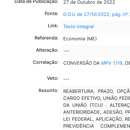
Data de Publicação:
27 de Outubro de 2022
Fonte:
D.O.U de 27/10/2022, pág. nº 
Link:
Texto integral
Referenda:
Economia (ME)
Alteração:
---
Correlação:
CONVERSÃO DA
MPV 1.119
, D
Veto:
---
Assunto:
REABERTURA, PRAZO, OPÇÃ
CARGO EFETIVO, UNIÃO FEDE
DA UNIÃO (TCU) . ALTERAÇ
ANTERIORIDADE, ADESÃO, P
LEI FEDERAL, APLICAÇÃO, R
PREVIDÊNCIA COMPLEMEN