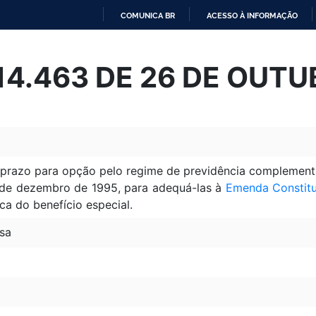
COMUNICA BR
ACESSO À INFORMAÇÃO
IR
PARA
 14.463 DE 26 DE OUT
O
CONTEÚDO
 prazo para opção pelo regime de previdência complementa
 de dezembro de 1995, para adequá-las à
Emenda Constitu
ica do benefício especial.
sa