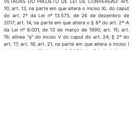
VETADAS DO PROJETO DE LEI DE CONVERSÃO: Art.
10; art. 13, na parte em que altera o inciso XL do caput
do art. 2º da Lei nº 13.575, de 26 de dezembro de
2017; art. 14, na parte em que altera o § 6º do art. 2º-A
da Lei nº 8.001, de 13 de março de 1990; art. 15; art.
16; alínea "a" do inciso V do caput do art. 24; § 2º do
art. 17; art. 18; art. 21, na parte em que altera o inciso I
caput do art. 1º da Lei nº 9.991, de 24 de julho de
2000; art. 13, na parte em que altera o art. 21 da Lei nº
13.575, de 26 de dezembro de 2017.
Assunto:
DISPOSIÇÕES GERAIS, EMPRESA PÚBLICA,
INDÚSTRIAS NUCLEARES DO BRASIL S/A (INB),
PESQUISA, LAVRA DE MINÉRIO, COMERCIALIZAÇÃO,
MINÉRIO NUCLEAR, DERIVADOS, CONCENTRADO
MINERAL, MATERIAL NUCLEAR, DEFINIÇÃO, OBJETO,
RECEITA, REGIME JURÍDICO, PESSOAL,