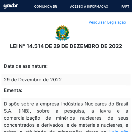
COMUNICA BR
ACESSO À INFORMAÇÃO
PARTI
IR
Pesquisar Legislação
PARA
O
CONTEÚDO
LEI Nº 14.514 DE 29 DE DEZEMBRO DE 2022
Data de assinatura:
29 de Dezembro de 2022
Ementa:
Dispõe sobre a empresa Indústrias Nucleares do Brasil
S.A. (INB), sobre a pesquisa, a lavra e a
comercialização de minérios nucleares, de seus
concentrados e derivados, e de materiais nucleares, e
sobre a atividade de mineração; altera as
Leis nºs