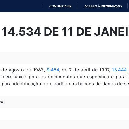
COMUNICA BR
ACESSO À INFORMAÇÃO
IR
PARA
º 14.534 DE 11 DE JANE
O
CONTEÚDO
9 de agosto de 1983,
9.454
, de 7 de abril de 1997,
13.444
,
número único para os documentos que especifica e para e
 para identificação do cidadão nos bancos de dados de ser
sa