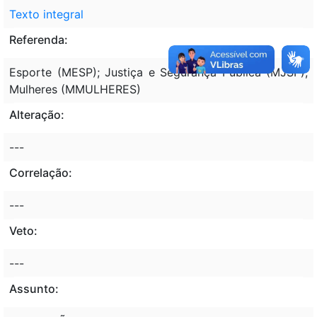
Texto integral
Referenda:
Esporte (MESP); Justiça e Segurança Pública (MJSP);
Mulheres (MMULHERES)
Alteração:
---
Correlação:
---
Veto:
---
Assunto: