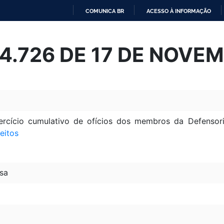
COMUNICA BR
ACESSO À INFORMAÇÃO
IR
PARA
 14.726 DE 17 DE NOVE
O
CONTEÚDO
exercício cumulativo de ofícios dos membros da Defenso
eitos
sa