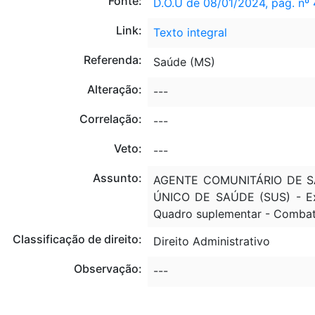
Fonte:
D.O.U de 08/01/2024, pág. nº 
Link:
Texto integral
Referenda:
Saúde (MS)
Alteração:
---
Correlação:
---
Veto:
---
Assunto:
AGENTE COMUNITÁRIO DE SAÚ
ÚNICO DE SAÚDE (SUS) - Exe
Quadro suplementar - Comba
Classificação de direito:
Direito Administrativo
Observação:
---