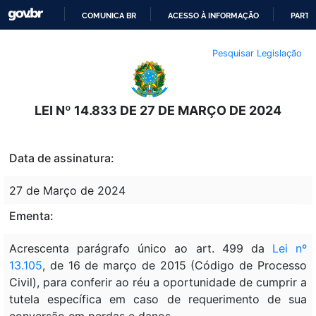
COMUNICA BR
ACESSO À INFORMAÇÃO
PARTI
IR
Pesquisar Legislação
PARA
O
CONTEÚDO
LEI Nº 14.833 DE 27 DE MARÇO DE 2024
Data de assinatura:
27 de Março de 2024
Ementa:
Acrescenta parágrafo único ao art. 499 da
Lei nº
13.105
, de 16 de março de 2015 (Código de Processo
Civil), para conferir ao réu a oportunidade de cumprir a
tutela específica em caso de requerimento de sua
conversão em perdas e danos.