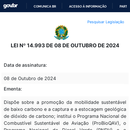
COMUNICA BR
ACESSO À INFORMAÇÃO
PARTI
IR
Pesquisar Legislação
PARA
O
CONTEÚDO
LEI Nº 14.993 DE 08 DE OUTUBRO DE 2024
Data de assinatura:
08 de Outubro de 2024
Ementa:
Dispõe sobre a promoção da mobilidade sustentável
de baixo carbono e a captura e a estocagem geológica
de dióxido de carbono; institui o Programa Nacional de
Combustível Sustentável de Aviação (ProBioQAV), o
Programa Nacional de Diesel Verde (PNDV) e o