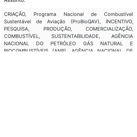
CRIAÇÃO, Programa Nacional de Combustível
Sustentável de Aviação (ProBioQAV), INCENTIVO,
PESQUISA, PRODUÇÃO, COMERCIALIZAÇÃO,
COMBUSTÍVEL, SUSTENTABILIDADE, AGÊNCIA
NACIONAL DO PETRÓLEO GÁS NATURAL E
BIOCOMBUSTÍVEIS (ANP), AGÊNCIA NACIONAL DE
AVIAÇÃO CIVIL (ANAC), COMPETÊNCIA, DIRETRIZ,
FIXAÇÃO, PERCENTAGEM, REDUÇÃO, EMISSÃO, GÁS,
EFEITO ESTUFA. Programa Nacional de Diesel Verde
(PNDV), OBJETIVO, ÓLEO DIESEL, REGULAMENTAÇÃO,
Conselho Nacional de Política Energética (CNPE).
Programa Nacional de Descarbonização do Produtor e
Importador de Gás Natural e de Incentivo ao
Biometano, UTILIZAÇÃO, BIOMETANO, BIOGÁS, SETOR,
GÁS NATURAL, CERTIFICADO, GARANTIA, ORIGEM .
FISCALIZAÇÃO, ATIVIDADE, CAPTURA, ESTOCAGEM,
GÁS CARBÔNICO, PROCESSAMENTO, QUÍMICA,