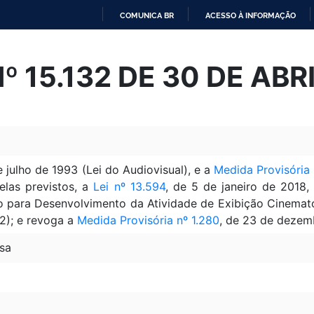
COMUNICA BR
ACESSO À INFORMAÇÃO
IR
PARA
Nº 15.132 DE 30 DE ABR
O
CONTEÚDO
e julho de 1993 (Lei do Audiovisual), e a
Medida Provisória 
nelas previstos, a
Lei nº 13.594
, de 5 de janeiro de 2018,
o para Desenvolvimento da Atividade de Exibição Cinemato
 2); e revoga a
Medida Provisória nº 1.280
, de 23 de dezem
sa