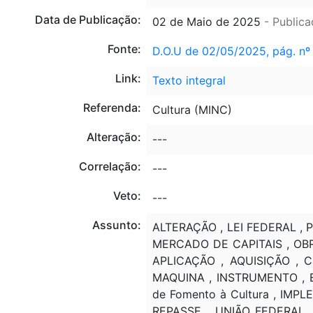
Data de Publicação:
02 de Maio de 2025
- Publica
Fonte:
D.O.U de 02/05/2025, pág. nº
Link:
Texto integral
Referenda:
Cultura (MINC)
Alteração:
---
Correlação:
---
Veto:
---
Assunto:
ALTERAÇÃO , LEI FEDERAL , 
MERCADO DE CAPITAIS , OBR
APLICAÇÃO , AQUISIÇÃO , 
MAQUINA , INSTRUMENTO , EQ
de Fomento à Cultura , IM
REPASSE , UNIÃO FEDERAL 