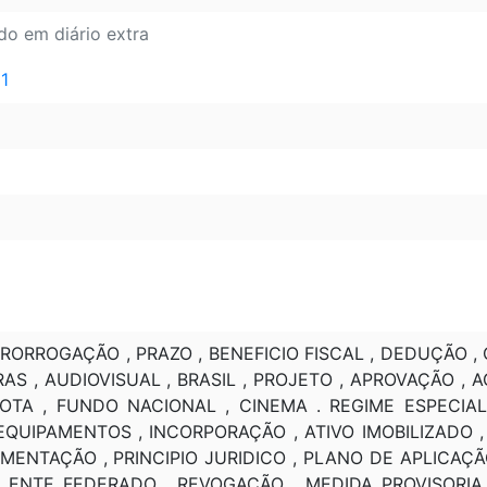
do em diário extra
 1
PRORROGAÇÃO , PRAZO , BENEFICIO FISCAL , DEDUÇÃO , 
AS , AUDIOVISUAL , BRASIL , PROJETO , APROVAÇÃO , 
COTA , FUNDO NACIONAL , CINEMA . REGIME ESPECIAL
UIPAMENTOS , INCORPORAÇÃO , ATIVO IMOBILIZADO , UTI
PLEMENTAÇÃO , PRINCIPIO JURIDICO , PLANO DE APLICA
, ENTE FEDERADO . REVOGAÇÃO , MEDIDA PROVISORIA 