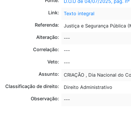
Fonte:
D.O.U de 04/07/2025, pág. nº
Link:
Texto integral
Referenda:
Justiça e Segurança Pública 
Alteração:
---
Correlação:
---
Veto:
---
Assunto:
CRIAÇÃO , Dia Nacional do Co
Classificação de direito:
Direito Administrativo
Observação:
---