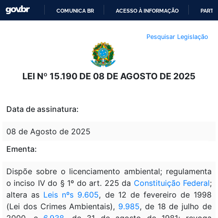
COMUNICA BR
ACESSO À INFORMAÇÃO
PARTI
IR
Pesquisar Legislação
PARA
O
CONTEÚDO
LEI Nº 15.190 DE 08 DE AGOSTO DE 2025
Data de assinatura:
08 de Agosto de 2025
Ementa:
Dispõe sobre o licenciamento ambiental; regulamenta
o inciso IV do § 1º do art. 225 da
Constituição Federal
;
altera as
Leis nºs 9.605
, de 12 de fevereiro de 1998
(Lei dos Crimes Ambientais),
9.985
, de 18 de julho de
2000, e
6.938
, de 31 de agosto de 1981; revoga