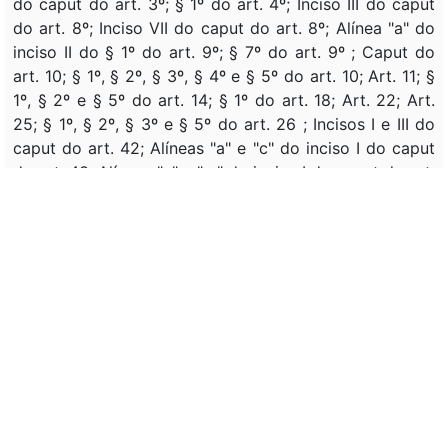
do caput do art. 3º; § 1º do art. 4º; Inciso III do caput
do art. 8º; Inciso VII do caput do art. 8º; Alínea "a" do
inciso II do § 1º do art. 9º; § 7º do art. 9º ; Caput do
art. 10; § 1º, § 2º, § 3º, § 4º e § 5º do art. 10; Art. 11; §
1º, § 2º e § 5º do art. 14; § 1º do art. 18; Art. 22; Art.
25; § 1º, § 2º, § 3º e § 5º do art. 26 ; Incisos I e III do
caput do art. 42; Alíneas "a" e "c" do inciso I do caput
do art. 43; Alíneas "a" e "c " do inciso I do caput do art.
44; § 6º do art. 44; § 1º e § 2º do art. 54; Art. 58; Art.
61; Art. 65; Inciso III do caput do art. 66 .
(Promulgação partes vetadas)
:
DOU DE 08/12/2025, P.
1
Assunto:
CRIAÇÃO , NORMAS GERAIS , LICENCIAMENTO ,
ATIVIDADE , EMPREENDIMENTO , UTILIZAÇÃO ,
RECURSOS NATURAIS , POLUIÇÃO , MEIO AMBIENTE ,
DIRETRIZ , REGULAMENTAÇÃO , DISPOSITIVOS ,