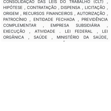
CONSOLIDAÇÃO DAS LEIS DO TRABALHO (CLT) ,
HIPÓTESE , CONTRATAÇÃO , DISPENSA , LICITAÇÃO ,
ORIGEM , RECURSOS FINANCEIROS , AUTORIZAÇÃO ,
PATROCÍNIO , ENTIDADE FECHADA , PREVIDÊNCIA
COMPLEMENTAR , EMPRESA SUBSIDIÁRIA ,
EXECUÇÃO , ATIVIDADE . LEI FEDERAL , LEI
ORGÂNICA , SAÚDE , MINISTÉRIO DA SAÚDE,
RECONHECIMENTO , SITUAÇÃO , NECESSIDADE ,
URGÊNCIA , SAÚDE PÚBLICA , MOTIVO , EXCESSO ,
DEMANDA , PRESTAÇÃO DE SERVIÇO , AUMENTO ,
ATUAÇÃO , ESTADOS , DISTRITO FEDERAL,
MUNICIPIOS , FIXAÇÃO , MANUTENÇÃO , BANCO DE
DADOS , INFORMAÇÕES . CRITÉRIOS , FUNDAÇÃO
INSTITUTO OSWALDO CRUZ (FIOCRUZ) , REALIZAÇÃO
, CONVÊNIO , CONTRATO , FUNDAÇÃO , APOIO ,
SITUAÇÃO , ABRANGÊNCIA , PROJETO ,
ESTRUTURAÇÃO , MEDICINA ESPECIALIZADA ,
PESSOAL . RESSARCIMENTO , SUBSTITUIÇÃO.
AMPLIAÇÃO, RADIOTERAPIA , TRATAMENTO DE