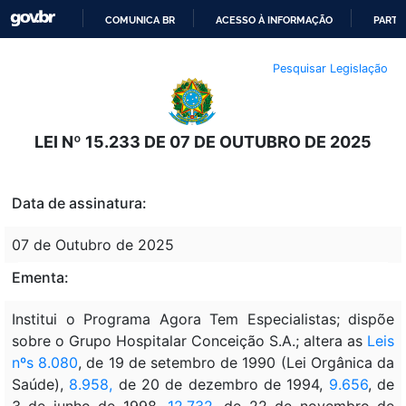
COMUNICA BR
ACESSO À INFORMAÇÃO
PARTI
IR
Pesquisar Legislação
PARA
O
CONTEÚDO
LEI Nº 15.233 DE 07 DE OUTUBRO DE 2025
Data de assinatura:
07 de Outubro de 2025
Ementa:
Institui o Programa Agora Tem Especialistas; dispõe
sobre o Grupo Hospitalar Conceição S.A.; altera as
Leis
nºs 8.080
, de 19 de setembro de 1990 (Lei Orgânica da
Saúde),
8.958,
de 20 de dezembro de 1994,
9.656
, de
3 de junho de 1998,
12.732
, de 22 de novembro de