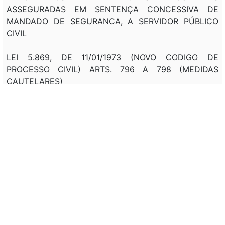
ASSEGURADAS EM SENTENÇA CONCESSIVA DE
MANDADO DE SEGURANCA, A SERVIDOR PÚBLICO
CIVIL
LEI 5.869, DE 11/01/1973 (NOVO CODIGO DE
PROCESSO CIVIL) ARTS. 796 A 798 (MEDIDAS
CAUTELARES)
LEI 6.014, DE 27/12/1973: ADAPTA LEIS AO NOVO CPC
LEI 6.071, DE 03/07/1974: ADAPTA LEIS AO NOVO CPC
LEI 6.978, DE 19/01/1982: NORMAS PARA REALIZACAO
DE ELEICOES
LEI 7.969, DE 22/12/ 1989: ESTENDE ÀS MEDIDAS
CAUTELARES O DISPOSTO NOS ARTS. 5° E 7° DA LEI
4.348, DE 1964