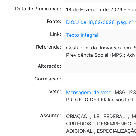
Data de Publicação:
18 de Fevereiro de 2026
- Pub
Fonte:
D.O.U de 18/02/2026, pág. nº 
Link:
Texto integral
Referenda:
Gestão e da Inovação em Se
Previdência Social (MPS); Ad
Alteração:
---
Correlação:
---
Veto:
Mensagem de veto
: MSG 123
PROJETO DE LEI: Incisos I e II 
Assunto:
CRIAÇÃO , LEI FEDERAL ,
CRITÉRIOS , DESEMPENHO F
ADICIONAL , ESPECIALIZAÇÃ