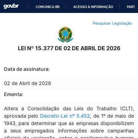
COMUNICA BR
ACESSO À INFORMAÇÃO
PARTI
IR
Pesquisar Legislação
PARA
O
CONTEÚDO
LEI Nº 15.377 DE 02 DE ABRIL DE 2026
Data de assinatura:
02 de Abril de 2026
Ementa:
Altera a Consolidação das Leis do Trabalho (CLT),
aprovada pelo
Decreto-Lei nº 5.452
, de 1º de maio de
1943, para determinar que as empresas disponibilizem
a seus empregados informações sobre campanhas
oficiais de vacinação, sobre o papilomavírus humano