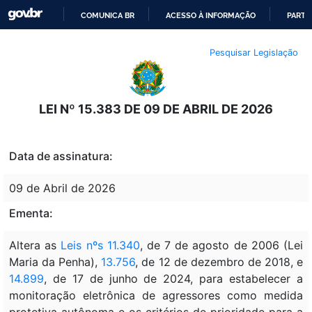
COMUNICA BR
ACESSO À INFORMAÇÃO
PARTI
IR
Pesquisar Legislação
PARA
O
CONTEÚDO
LEI Nº 15.383 DE 09 DE ABRIL DE 2026
Data de assinatura:
09 de Abril de 2026
Ementa:
Altera as
Leis nºs 11.340
, de 7 de agosto de 2006 (Lei
Maria da Penha),
13.756
, de 12 de dezembro de 2018, e
14.899
, de 17 de junho de 2024, para estabelecer a
monitoração eletrônica de agressores como medida
protetiva autônoma e os critérios de prioridade para a