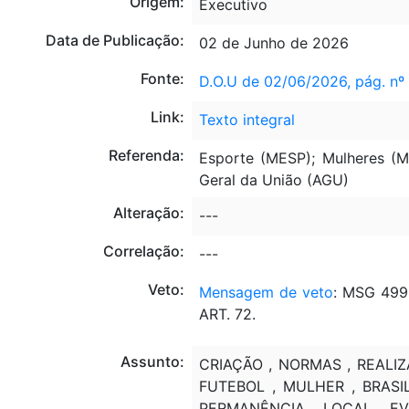
Origem:
Executivo
Data de Publicação:
02 de Junho de 2026
Fonte:
D.O.U de 02/06/2026, pág. nº
Link:
Texto integral
Referenda:
Esporte (MESP); Mulheres (
Geral da União (AGU)
Alteração:
---
Correlação:
---
Veto:
Mensagem de veto
: MSG 499
ART. 72.
Assunto:
CRIAÇÃO , NORMAS , REALI
FUTEBOL , MULHER , BRASIL
PERMANÊNCIA , LOCAL , EV