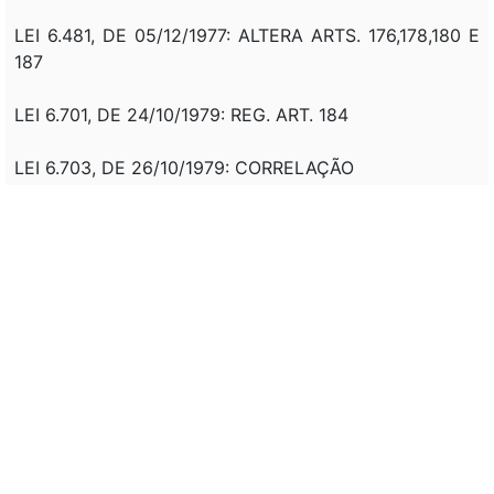
LEI 6.481, DE 05/12/1977: ALTERA ARTS. 176,178,180 E
187
LEI 6.701, DE 24/10/1979: REG. ART. 184
LEI 6.703, DE 26/10/1979: CORRELAÇÃO
LEI 6.732, DE 04/12/1979: ALTERA ART. 180
LEI 7.531, DE 29/08/1986: CORRELAÇÃO
LEI 7.662, DE 17/05/1988: OPÇÃO PARA 1711, DE 1952
LEI 7.923, DE 12/12/1989: CORRELAÇÃO
REVOGADA PELA LEI 8.112, DE 11/12/1990