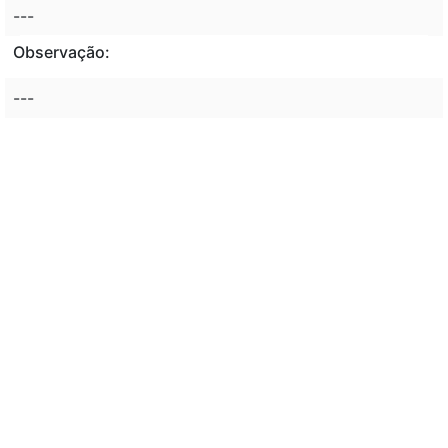
---
Observação:
---