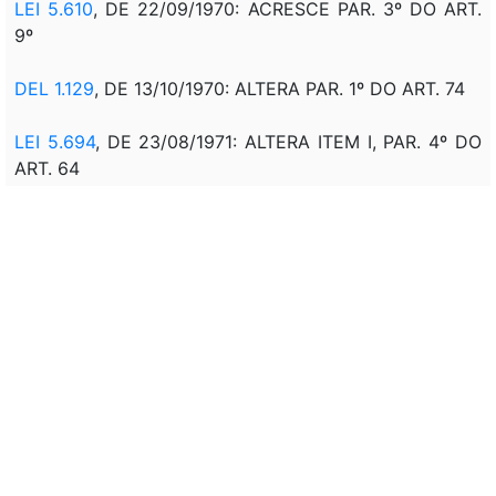
LEI 5.610
, DE 22/09/1970: ACRESCE PAR. 3º DO ART.
9º
DEL 1.129
, DE 13/10/1970: ALTERA PAR. 1º DO ART. 74
LEI 5.694
, DE 23/08/1971: ALTERA ITEM I, PAR. 4º DO
ART. 64
LEI 5.729
, DE 08/11/1971: ALTERA PAR. 2º DO ART. 141
LEI 5.831
, DE 30/11/1972: ACRESCE ITEM VII DO ART.
79
LEI 5.890
, DE 08/06/1973: ALTERA ARTS. 2º, 3º, 4º, 5º,
6, 11,12, 14, 15, 16, 19, 21, 22, 24, 25, 33, 38, 40, 45, 46,
47, 55, 57, 64, 67, 69, 76, 79, 81, 82, 83, 142 E 161;
REVOGA OS ARTS. 27, 28, 29, 30, 31, 32, 34, 35, O PAR.
ÚNICO DO ART. 37; OS ARTS. 48, 49, 50, 51; 58; 77; 78.