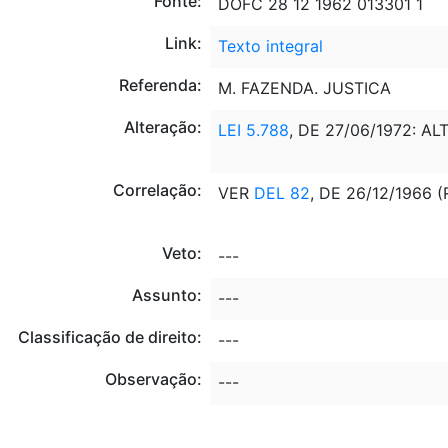
Fonte:
DOFC 28 12 1962 013301 1
Link:
Texto integral
Referenda:
M. FAZENDA. JUSTICA
Alteração:
LEI 5.788
, DE 27/06/1972: A
Correlação:
VER
DEL 82
, DE 26/12/1966
Veto:
---
Assunto:
---
Classificação de direito:
---
Observação:
---