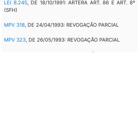
LEI 8.245
, DE 18/10/1991: ARTERA ART. 86 E ART. 8º
(SFH)
MPV 318
, DE 24/04/1993: REVOGAÇÃO PARCIAL
MPV 323
, DE 26/05/1993: REVOGAÇÃO PARCIAL
MPV 328
, DE 25/06/1993: REVOGAÇÃO PARCIAL
LEI 8.692
, DE 28/07/1993: NÃO SE APLICAM OS
DISPOSITIVOS QUE CONTRARIEM ESTA LEI,
RELATIVOS A
INDEXAÇÃO DOS SALDOS DEVEDORES...
MPV 1.671
, DE 24/06/1998: ALTERA INCISO III DO ART.
18 E REVOGA PAR 1º DO ART. 9º E O ART. 14
MPV 1.691-1
, DE 29/06/1998: ALTERA INCISO III DO
ART. 18 E REVOGA PAR 1º DO ART. 9º E O ART. 14