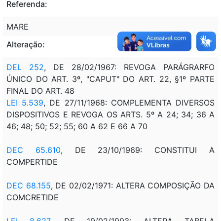
Referenda:
MARE
Alteração:
DEL 252
, DE 28/02/1967: REVOGA PARÁGRARFO
ÚNICO DO ART. 3º, "CAPUT" DO ART. 22, §1º PARTE
FINAL DO ART. 48
LEI 5.539
, DE 27/11/1968: COMPLEMENTA DIVERSOS
DISPOSITIVOS E REVOGA OS ARTS. 5º A 24; 34; 36 A
46; 48; 50; 52; 55; 60 A 62 E 66 A 70
DEC 65.610
, DE 23/10/1969: CONSTITUI A
COMPERTIDE
DEC 68.155
, DE 02/02/1971: ALTERA COMPOSIÇÃO DA
COMCRETIDE
LEI 8.627
, DE 19/02/1993: ALTERA TABELA