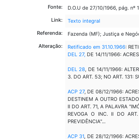
Fonte:
D.O.U de 27/10/1966, pág. nº
Link:
Texto integral
Referenda:
Fazenda (MF); Justiça e Negóc
Alteração:
Retificado em 31.10.1966
: RET
DEL 27,
DE 14/11/1966: ACRE
DEL 28
, DE 14/11/1966: ALTE
3. DO ART. 53; NO ART. 131:
ACP 27
, DE 08/12/1966: ACR
DESTINEM A OUTRO ESTADO"
II DO ART. 71, A PALAVRA "I
REVOGA O INC. II DO ART
PREVIDÊNCIA"...
ACP 31
, DE 28/12/1966: ACRE