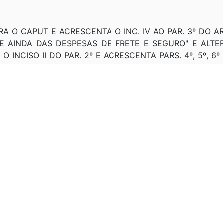
TERA O CAPUT E ACRESCENTA O INC. IV AO PAR. 3º DO AR
"E AINDA DAS DESPESAS DE FRETE E SEGURO" E ALTE
 INCISO II DO PAR. 2º E ACRESCENTA PARS. 4º, 5º, 6º 
I E ACRESCENTA O INC. III AO ART. 72; ACRESCENTA EXPR
BSTITUI NO INC. IV DO PAR. 3º DO ART. 52, A EXPRESS
 TERCEIROS"; ACRESCENTA NO INC. IV, DO PAR. 1º DO 
S"; ALTERA O CAPUT E OS PARS. 1º, 2º, 3ºE ACRESCENT
RT. 7º - DÁ A DENOMINAÇÃO DE CÓDIGO TRIBUTÁRIO NACI
 ART. 58. DEL 406, DE 31/12/1968: REVOGA ARTS. 52; 53; 54
GA ARTS. 52, 53, 54, 55, 56, 57, 58, 71, 72 E 73
OBSERVAÇÃO: ALTERA O INC. II DO PAR. 3º DO ART. 52
. 3º DO ART. 1º DO DEL 406).