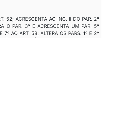
T. 52; ACRESCENTA AO INC. II DO PAR. 2º
RA O PAR. 3º E ACRESCENTA UM PAR. 5º
E 7º AO ART. 58; ALTERA OS PARS. 1º E 2º
ESSÃO AO PAR. ÚNICO AO ART. 77.
ÃO - "QUANDO ADQUIRIDOS POR TERCEIROS"
ART. 71, A EXPRESSÃO - "ASSIM COMO AS
A OS ARTS 4º E 5º DO ART. 91; REVOGA O
ONAL À LEI 5.172); REVOGA O INC. II DO
; 55; 56; 57; 58; 71; 72 E 73.
 DEPOIS DE ESTAR REVOGADO (DEVERIA SER