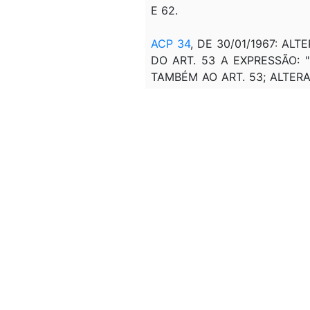
E 62.
ACP 34
, DE 30/01/1967: AL
DO ART. 53 A EXPRESSÃO: 
TAMBÉM AO ART. 53; ALTERA O
DO ART. 71; ALTERA O INC. I
ACP 35
, DE 28/02/1967: SU
POR "QUANDO ADQUIRIDOS DE
RESPECTIVAS SUBEMPREITADA
PAR. ÚNICO ART. 95.
ACP 36
, DE 13/03/1967: (A
ART. 52 E OS PARS. 6º E 7º DO
DEL 406
, DE 31/12/1968: REVO
LEI 5.589
, DE 03/07/1970: 
ALTERAÇÃO DO INC. II DO PAR