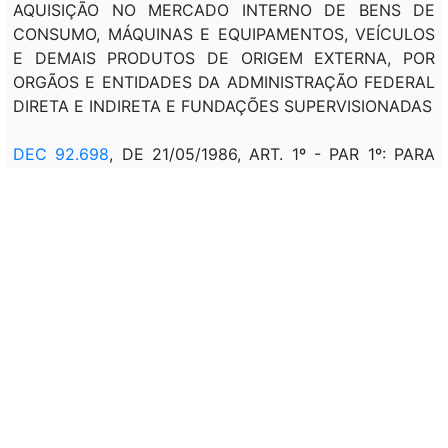
AQUISIÇÃO NO MERCADO INTERNO DE BENS DE
CONSUMO, MÁQUINAS E EQUIPAMENTOS, VEÍCULOS
E DEMAIS PRODUTOS DE ORIGEM EXTERNA, POR
ORGÃOS E ENTIDADES DA ADMINISTRAÇÃO FEDERAL
DIRETA E INDIRETA E FUNDAÇÕES SUPERVISIONADAS
DEC 92.698
, DE 21/05/1986, ART. 1º - PAR 1º: PARA
FINS DO PREVISTO NESTE ARTIGO, EQUIPARAM-SE A
INSTITUIÇÕES FINANCEIRAS AS SOCIEDADES
CORRETORAS E DISTRIBUIDORAS DE TÍTULOS E
VALORES MOBILIÁRIOS, AS SOCIEDADES DE
ARRENDAMENTO MERCANTIL, AS SOCIEDADES DE
INVESTIMENTOS DE QUE TRATA O ARTIGO 49 DA LEI
4.728, DE 14 DE JULHO DE 1965, E OS AGENTES DO
SISTEMA FINANCEIRO DE HABITAÇÃO, INCLUSIVE AS
COMPANHIAS HABITACIONAIS CONSTITUÍDAS POR
PESSOAS JURÍDICAS DE DIREITO PÚBLICO
LEI 7.565
, DE 19/12/1986, ART. 137: O ARRENDAMENTO