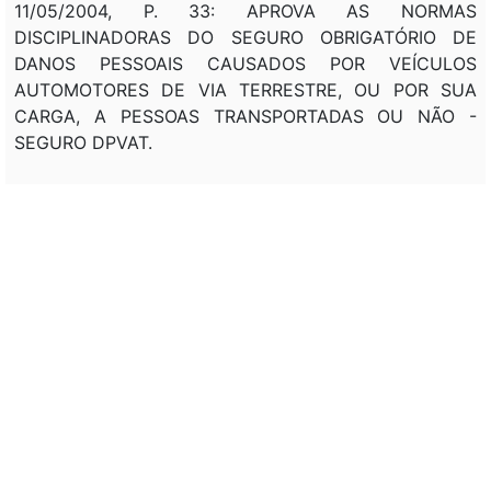
11/05/2004, P. 33: APROVA AS NORMAS
DISCIPLINADORAS DO SEGURO OBRIGATÓRIO DE
DANOS PESSOAIS CAUSADOS POR VEÍCULOS
AUTOMOTORES DE VIA TERRESTRE, OU POR SUA
CARGA, A PESSOAS TRANSPORTADAS OU NÃO -
SEGURO DPVAT.
VIDE
MPV 1.149
, DE 21/12/2022.
VIDE
LEI 14.544
, DE 04/04/2023.
VIDE
LCP 207
, DE 16/05/2024
Veto:
---
Assunto:
ALTERAÇÃO, SEGURO OBRIGATÓRIO, DANOS