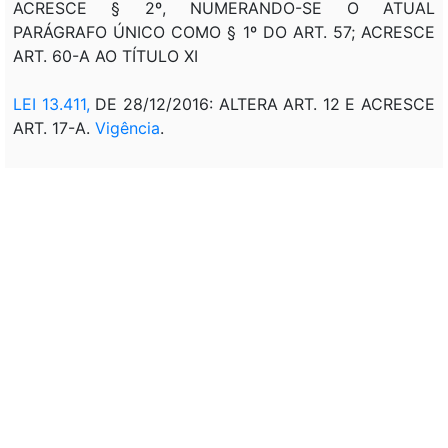
ACRESCE § 2º, NUMERANDO-SE O ATUAL
PARÁGRAFO ÚNICO COMO § 1º DO ART. 57; ACRESCE
ART. 60-A AO TÍTULO XI
LEI 13.411,
DE 28/12/2016: ALTERA ART. 12 E ACRESCE
ART. 17-A.
Vigência
.
LEI 14.806
, DE 11/01/2024: ACRESCE § 3º AO ART. 57.
Vigência
LEI 15.154
, DE 30/06/2025: ACRESCE § 2º AO ART. 27,
NUMERANDO-SE O ATUAL PARÁGRAFO ÚNICO COMO
§ 1º.
Vigência
LEI 15.183
, DE 30/07/2025: ACRESCE INCISO III AO
CAPUT DO ART. 27.
LEI 15.440
, DE 26/06/2026: ALTERA ART. 18. REVOGA
OS §§ 1º E 2º DO ART. 18.