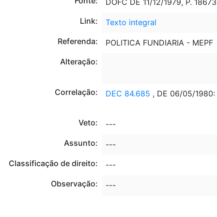
Fonte:
DOFC DE 11/12/1979, P. 18673
Link:
Texto integral
Referenda:
POLITICA FUNDIARIA - MEPF
Alteração:
Correlação:
DEC 84.685
, DE 06/05/198
Veto:
---
Assunto:
---
Classificação de direito:
---
Observação:
---