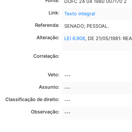
Fonte:
DOFC 24 04 1980 007170 2
Link:
Texto integral
Referenda:
SENADO; PESSOAL.
Alteração:
LEI 6.908
, DE 21/05/1981: R
Correlação:
Veto:
---
Assunto:
---
Classificação de direito:
---
Observação:
---