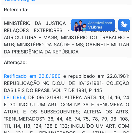
Referenda:
MINISTÉRIO DA JUSTIÇA - MJ; MINISTÉRIO DAS
RELAÇÕES EXTERIORES - MRE; MINISTÉRIO DA
AGRICULTURA - MAGR; MINISTÉRIO DO TRABALHO -
MTB; MINISTÉRIO DA SAÚDE - MS; GABINETE MILITAR
DA PRESIDÊNCIA DA REPÚBLICA
Alteração:
Retificado em 22.8.1980
e republicado em 22.8.1981:
REPUBLICAÇÃO NO D.O.U. DE 10/12/1981- COLEÇÃO
DAS LEIS DO BRASIL VOL. 7 DE 1981, P. 145
LEI 6.964
, DE 09/12/1981: ALTERA ARTS. 13, 14, 16, 24
E 30; INCLUI UM ART. COM Nº 36 E RENUMERA O
ATUAL E OS SUBSEQUENTES; ALTERA OS ARTS.
"RENUMERADOS": 36, 44, 46, 74, 75, 78, 79, 98, 108,
111, 114, 118, 124, 128 E 132; INCLUÍDO UM ART. COM
Nº 134 E RENUMERADOS O ATUAL E OS