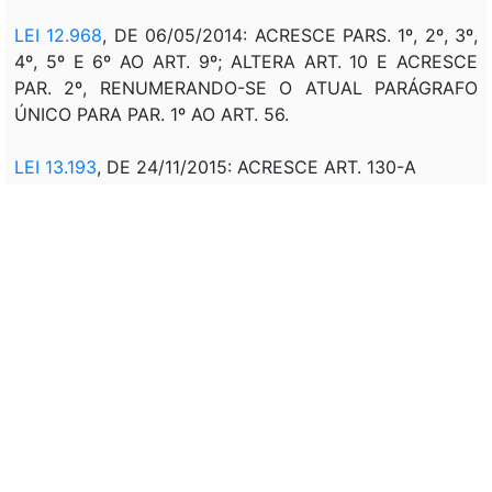
LEI 12.968
, DE 06/05/2014: ACRESCE PARS. 1º, 2º, 3º,
4º, 5º E 6º AO ART. 9º; ALTERA ART. 10 E ACRESCE
PAR. 2º, RENUMERANDO-SE O ATUAL PARÁGRAFO
ÚNICO PARA PAR. 1º AO ART. 56.
LEI 13.193
, DE 24/11/2015: ACRESCE ART. 130-A
LEI 13.243
, DE 11/01/2016: ALTERA ART. 13
LEI 13.344
, DE 06/10/2016: ACRESCE ARTS. 18-A, 18-B
E 42-A
REVOGADA A PARTIR DE 21/11/2017 PELA
LEI 13.445
,
DE 24/05/2017
Vigência
Correlação: