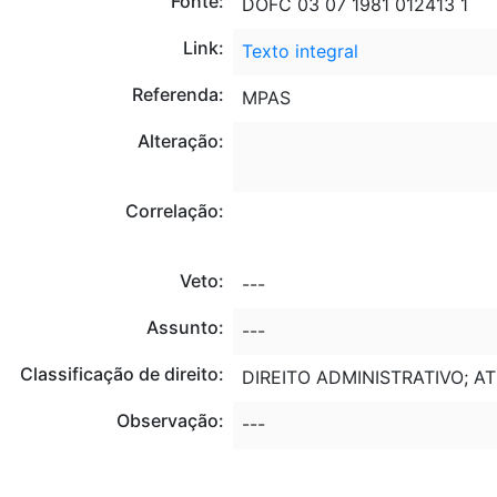
Fonte:
DOFC 03 07 1981 012413 1
Link:
Texto integral
Referenda:
MPAS
Alteração:
Correlação:
Veto:
---
Assunto:
---
Classificação de direito:
DIREITO ADMINISTRATIVO; A
Observação:
---