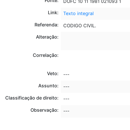
Fonte:
DOFC 10 11 1981 021093 1
Link:
Texto integral
Referenda:
CODIGO CIVIL.
Alteração:
Correlação:
Veto:
---
Assunto:
---
Classificação de direito:
---
Observação:
---